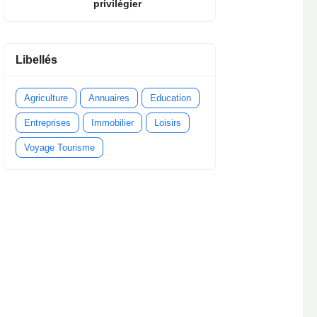
privilégier
Libellés
Agriculture
Annuaires
Education
Entreprises
Immobilier
Loisirs
Voyage Tourisme